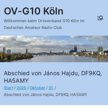
Zum
OV-G10 Köln
Inhalt
springen
Willkommen beim Ortsverband G10 Köln im
Deutschen Amateur Radio Club
Abschied von János Hajdu, DF9KQ,
HA5AMY
Start
2025
Oktober
31.
Abschied von János Hajdu, DF9KQ, HA5AMY